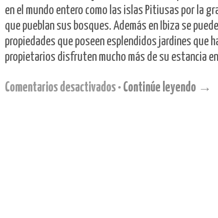
en el mundo entero como las islas Pitiusas por la gr
que pueblan sus bosques. Además en Ibiza se pued
propiedades que poseen esplendidos jardines que h
propietarios disfruten mucho más de su estancia en 
Comentarios desactivados
•
Continúe leyendo →
en
Mantenimiento
de
jardines
en
Ibiza