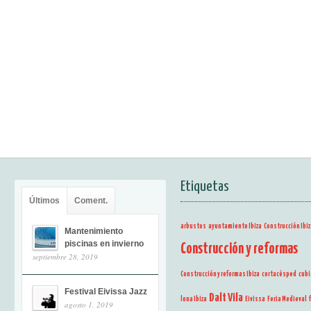
Etiquetas
Últimos
Coment.
arbustos
ayuntamiento Ibiza
Construcción Ibiz
Mantenimiento
piscinas en invierno
Construcción y reformas
septiembre 28, 2019
Construcción y reformas Ibiza
cortacésped
cubi
Festival Eivissa Jazz
Dalt Vila
lona Ibiza
Eivissa
Feria Medieval
agosto 1, 2019