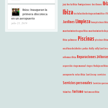
Ibi
jazz
fiesta Ibiza
fumigaciones
Gestiones
Ibiza: Inauguran la
Ibiza
instalación de riego automático
IT
primera discoteca
en un aeropuerto
Limpieza
Jardines
lona piscinas Ibiz
julio 21, 2019
mantenimiento agua Ibiza
mantenimiento de p
Piscinas
Ibiza
palmeras
piscinas Ibiz
en altura de árboles
podas
Rally
rally Sant Jo
Reparaciones 24 hora
reformas Ibiza
aspersión
riego manual
riegos
Rodaje en Ibiza
aeropurerto
rutas Ibiza
Sant Josep
servicios
Servicios personales
Servicios perso
turismo
trámites
turismo en Ibiza