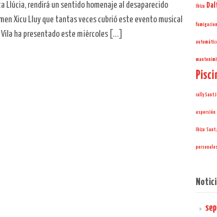
ta Llúcia, rendirá un sentido homenaje al desaparecido
Dalt
Ibiza
tamen Xicu Lluy que tantas veces cubrió este evento musical
fumigacio
e Vila ha presentado este miércoles […]
automátic
mantenimie
Pisci
rally Sant 
aspersión
Ibiza
Sant 
personale
Notici
sep