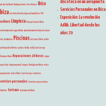
discoteca en un aeropuerto
Ibiza
azz
fiesta Ibiza
fumigaciones
Gestiones
Servicios Personales en Ibiza
Ibiza
instalación de riego automático
ITV
Exposición: La revolución
Limpieza
Jardines
lona piscinas Ibiza
Adlib. Libertad desde los
antenimiento agua Ibiza
mantenimiento de piscinas
años 70
Piscinas
biza
palmeras
piscinas Ibiza
poda
n altura de árboles
podas
Rally
rally Sant Josep
Reparaciones 24 horas
eformas Ibiza
riego
spersión
riego manual
riegos
Rodaje en Ibiza
rutas
eropurerto
rutas Ibiza
Sant Josep
servicios
Servicios personales
Servicios personales
turismo
rámites
turismo en Ibiza