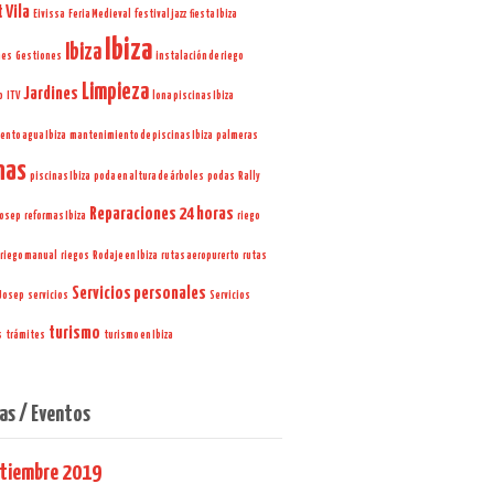
 Vila
Eivissa
Feria Medieval
festival jazz
fiesta Ibiza
Ibiza
Ibiza
nes
Gestiones
instalación de riego
Limpieza
Jardines
o
ITV
lona piscinas Ibiza
nto agua Ibiza
mantenimiento de piscinas Ibiza
palmeras
nas
piscinas Ibiza
poda en altura de árboles
podas
Rally
Reparaciones 24 horas
Josep
reformas Ibiza
riego
riego manual
riegos
Rodaje en Ibiza
rutas aeropurerto
rutas
Servicios personales
Josep
servicios
Servicios
turismo
s
trámites
turismo en Ibiza
as / Eventos
tiembre 2019