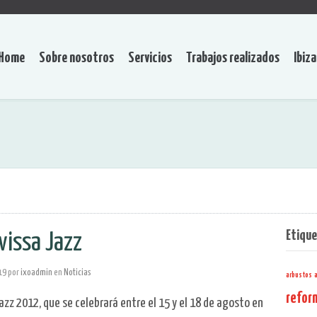
Home
Sobre nosotros
Servicios
Trabajos realizados
Ibiza
Etiqu
ivissa Jazz
19
por
ixoadmin
en
Noticias
arbustos
refor
 Jazz 2012, que se celebrará entre el 15 y el 18 de agosto en