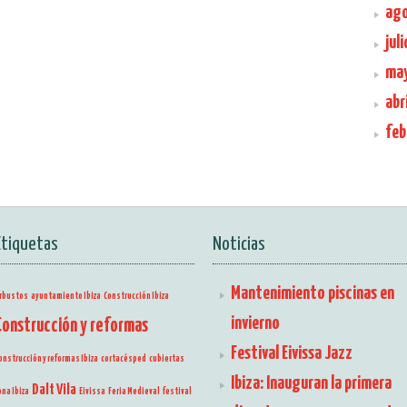
ag
jul
ma
abr
feb
Etiquetas
Noticias
Mantenimiento piscinas en
rbustos
ayuntamiento Ibiza
Construcción Ibiza
invierno
Construcción y reformas
Festival Eivissa Jazz
onstrucción y reformas Ibiza
cortacésped
cubiertas
Ibiza: Inauguran la primera
Dalt Vila
ona Ibiza
Eivissa
Feria Medieval
festival