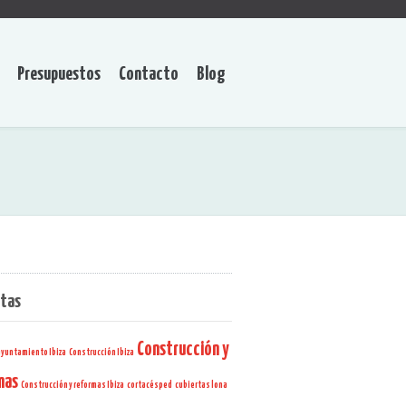
Presupuestos
Contacto
Blog
etas
Construcción y
ayuntamiento Ibiza
Construcción Ibiza
mas
Construcción y reformas Ibiza
cortacésped
cubiertas lona