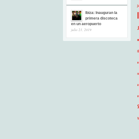
j
Ibiza: Inauguran la
primera discoteca
en un aeropuerto
julio 21, 2019
m
I
e
r
a
a
t