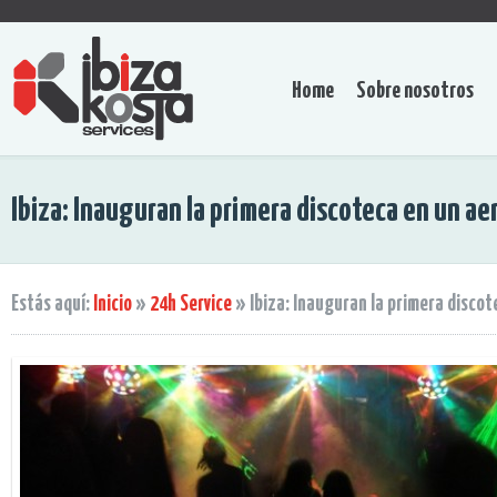
Home
Sobre nosotros
Ibiza: Inauguran la primera discoteca en un a
Estás aquí:
Inicio
»
24h Service
»
Ibiza: Inauguran la primera disco