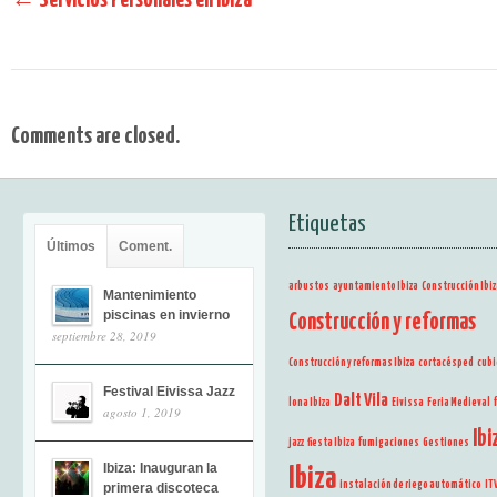
←
Servicios Personales en Ibiza
Comments are closed.
Etiquetas
Últimos
Coment.
arbustos
ayuntamiento Ibiza
Construcción Ibiz
Mantenimiento
piscinas en invierno
Construcción y reformas
septiembre 28, 2019
Construcción y reformas Ibiza
cortacésped
cubi
Festival Eivissa Jazz
Dalt Vila
lona Ibiza
Eivissa
Feria Medieval
agosto 1, 2019
Ibi
jazz
fiesta Ibiza
fumigaciones
Gestiones
Ibiza: Inauguran la
Ibiza
instalación de riego automático
IT
primera discoteca