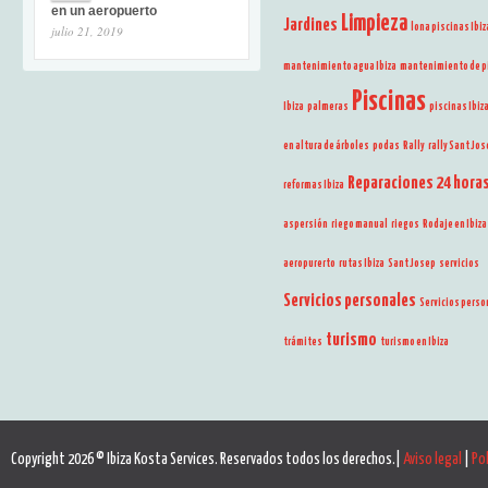
en un aeropuerto
Limpieza
Jardines
lona piscinas Ibiz
julio 21, 2019
mantenimiento agua Ibiza
mantenimiento de p
Piscinas
Ibiza
palmeras
piscinas Ibiz
en altura de árboles
podas
Rally
rally Sant Jo
Reparaciones 24 hora
reformas Ibiza
aspersión
riego manual
riegos
Rodaje en Ibiza
aeropurerto
rutas Ibiza
Sant Josep
servicios
Servicios personales
Servicios perso
turismo
trámites
turismo en Ibiza
Copyright 2026 © Ibiza Kosta Services. Reservados todos los derechos.|
Aviso legal
|
Pol