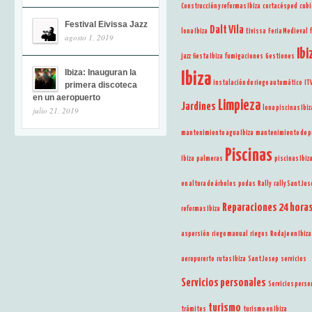
Construcción y reformas Ibiza
cortacésped
cubi
Festival Eivissa Jazz
Dalt Vila
lona Ibiza
Eivissa
Feria Medieval
agosto 1, 2019
Ibi
jazz
fiesta Ibiza
fumigaciones
Gestiones
Ibiza: Inauguran la
Ibiza
instalación de riego automático
IT
primera discoteca
en un aeropuerto
Limpieza
Jardines
lona piscinas Ibiz
julio 21, 2019
mantenimiento agua Ibiza
mantenimiento de p
Piscinas
Ibiza
palmeras
piscinas Ibiz
en altura de árboles
podas
Rally
rally Sant Jo
Reparaciones 24 hora
reformas Ibiza
aspersión
riego manual
riegos
Rodaje en Ibiza
aeropurerto
rutas Ibiza
Sant Josep
servicios
Servicios personales
Servicios perso
turismo
trámites
turismo en Ibiza