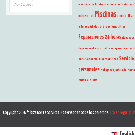
July 21, 2019
mantenimiento Ibiza
mantenimiento piscinas I
Piscinas
palmeras
ph
piscinas Ibiza
altura de árboles
podas
reformas Ibiza
Reparaciones 24 horas
riego aspe
riego manual
riegos
rutas aeropurerto
rutas I
Servicio
servicio mantenimiento piscinas
personales
trabajos de jardinería
turis
turismo en Ibiza
Copyright 2026 © Ibiza Kosta Services. Reservados todos los derechos.|
Aviso legal
|
Pol
English