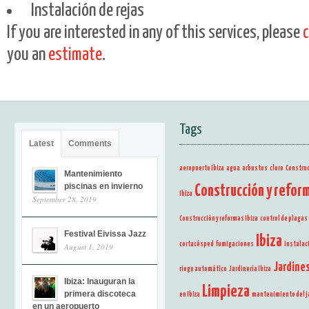
Instalación de rejas
If you are interested in any of this services, please
you an
estimate
.
Tags
Latest
Comments
aeropuerto Ibiza
agua
arbustos
cloro
Constru
Mantenimiento
piscinas en invierno
Construcción y refor
Ibiza
September 28, 2019
Construcción y reformas Ibiza
control de plagas
Festival Eivissa Jazz
Ibiza
cortacésped
fumigaciones
instalac
August 1, 2019
Jardine
riego automático
Jardinería Ibiza
Ibiza: Inauguran la
Limpieza
primera discoteca
en Ibiza
mantenimiento del j
en un aeropuerto